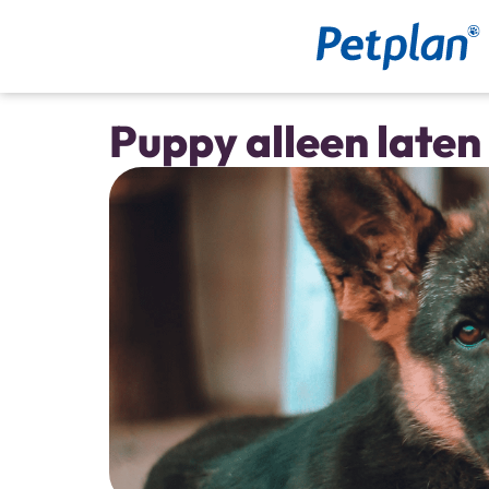
Petplan
Dé
zorgverzekering
voor
je
Puppy alleen laten
huisdier