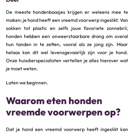
o
r
De meeste hondenbaasjes krijgen er weleens mee te
j
maken: je hond heeft een vreemd voorwerp ingeslikt. Van
e
h
sokken tot plastic en zelfs jouw favoriete zonnebril,
u
honden hebben een onweerstaarbare drang om overal
i
hun tanden in te zetten, vooral als ze jong zijn. Maar
s
d
helaas kan dit wel levensgevaarlijk zijn voor je hond.
i
Onze huisdierspecialisten vertellen je alles hierover wat
e
je moet weten.
r
Laten we beginnen.
Waarom eten honden
vreemde voorwerpen op?
Dat je hond een vreemd voorwerp heeft ingeslikt kan