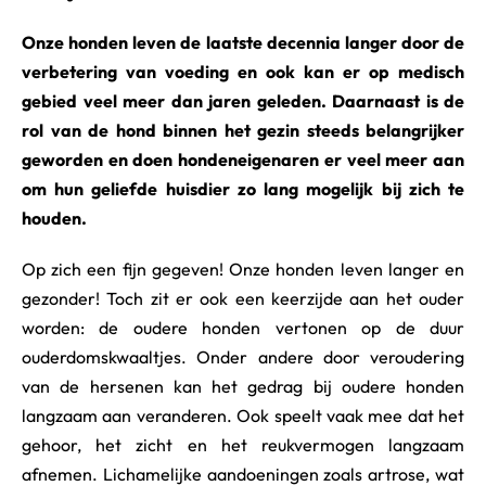
o
r
Onze honden leven de laatste decennia langer door de
j
verbetering van voeding en ook kan er op medisch
e
h
gebied veel meer dan jaren geleden. Daarnaast is de
u
rol van de hond binnen het gezin steeds belangrijker
i
geworden en doen hondeneigenaren er veel meer aan
s
d
om hun geliefde huisdier zo lang mogelijk bij zich te
i
houden.
e
r
Op zich een fijn gegeven! Onze honden leven langer en
gezonder! Toch zit er ook een keerzijde aan het ouder
worden: de oudere honden vertonen op de duur
ouderdomskwaaltjes. Onder andere door veroudering
van de hersenen kan het gedrag bij oudere honden
langzaam aan veranderen. Ook speelt vaak mee dat het
gehoor, het zicht en het reukvermogen langzaam
afnemen. Lichamelijke aandoeningen zoals artrose, wat