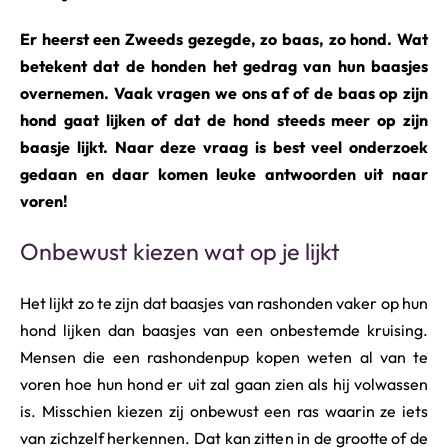
o
r
Er heerst een Zweeds gezegde, zo baas, zo hond. Wat
j
betekent dat de honden het gedrag van hun baasjes
e
h
overnemen. Vaak vragen we ons af of de baas op zijn
u
hond gaat lijken of dat de hond steeds meer op zijn
i
baasje lijkt. Naar deze vraag is best veel onderzoek
s
d
gedaan en daar komen leuke antwoorden uit naar
i
voren!
e
r
Onbewust kiezen wat op je lijkt
Het lijkt zo te zijn dat baasjes van rashonden vaker op hun
hond lijken dan baasjes van een onbestemde kruising.
Mensen die een rashondenpup kopen weten al van te
voren hoe hun hond er uit zal gaan zien als hij volwassen
is. Misschien kiezen zij onbewust een ras waarin ze iets
van zichzelf herkennen. Dat kan zitten in de grootte of de