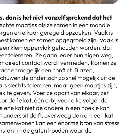
s, dan is het niet vanzelfsprekend dat het
 echte maatjes als ze samen in een mandje
orgen en elkaar geregeld opzoeken. Vaak is
de nest komen en samen opgegroeid zijn. Vaak is
 een klein oppervlak gehouden worden, dat
eer tolereren. Ze gaan ieder hun eigen weg,
aar direct contact wordt vermeden. Komen ze
at er mogelijk een conflict. Blazen,
huwen de ander zich zo snel mogelijk uit de
rs slechts tolereren, maar geen maatjes zijn,
lek te geven. Voer ze apart van elkaar, zet
or de 1e kat, één erbij voor elke volgende
e ene kat niet de andere in een hoekje kan
 het onderspit delft, overweeg dan om een kat
s samenwonen kan een enorme bron van stress
onstant in de gaten houden waar de