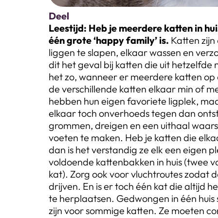
Deel
Leestijd:
Heb je meerdere katten in hui
één grote ‘happy family’ is.
Katten zijn
liggen te slapen, elkaar wassen en verz
dit het geval bij katten die uit hetzelf
het zo, wanneer er meerdere katten op
de verschillende katten elkaar min of m
hebben hun eigen favoriete ligplek, m
elkaar toch onverhoeds tegen dan ontsta
grommen, dreigen en een uithaal waarsc
voeten te maken. Heb je katten die elkaa
dan is het verstandig ze elk een eigen p
voldoende kattenbakken in huis (twee vo
kat). Zorg ook voor vluchtroutes zodat d
drijven. En is er toch één kat die altijd
te herplaatsen. Gedwongen in één hui
zijn voor sommige katten. Ze moeten c