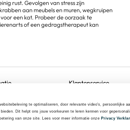
nig rust. Gevolgen van stress zijn
is, krabben aan meubels en muren, wegkruipen
ven voor een kat. Probeer de oorzaak te
 dierenarts of een gedragstherapeut kan
atie
Klantenservice
enten
Contact
ystatement
Opzeggen
ebsitebeleving te optimaliseren, door relevante video's, persoonlijke a
 bieden. Dit helpt ons jouw voorkeuren te leren kennen voor gepersonal
Cookie-instellingen
betering van onze site. Lees voor meer informatie onze
Privacy Verkla