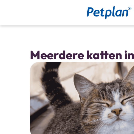
Petplan
Dé
zorgverzekering
voor
je
huisdier
Meerdere katten in